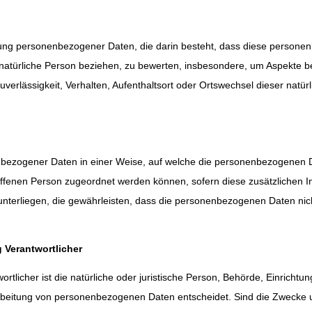
rbeitung personenbezogener Daten, die darin besteht, dass diese pers
natürliche Person beziehen, zu bewerten, insbesondere, um Aspekte bezü
uverlässigkeit, Verhalten, Aufenthaltsort oder Ortswechsel dieser natü
nbezogener Daten in einer Weise, auf welche die personenbezogenen 
roffenen Person zugeordnet werden können, sofern diese zusätzlichen
rliegen, die gewährleisten, dass die personenbezogenen Daten nicht ei
g Verantwortlicher
ortlicher ist die natürliche oder juristische Person, Behörde, Einricht
rbeitung von personenbezogenen Daten entscheidet. Sind die Zwecke u