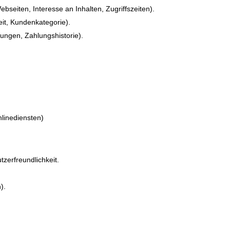
seiten, Interesse an Inhalten, Zugriffszeiten).
eit, Kundenkategorie).
ngen, Zahlungshistorie).
linediensten)
zerfreundlichkeit.
).