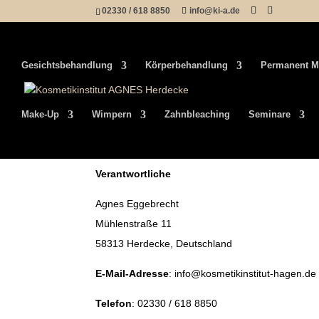
02330 / 618 8850
info@ki-a.de
Gesichtsbehandlung
Körperbehandlung
Permanent M
Make-Up
Wimpern
Zahnbleaching
Seminare
Datenschutzerklärung
Verantwortliche
Agnes Eggebrecht
Mühlenstraße 11
58313 Herdecke, Deutschland
E-Mail-Adresse
:
info@kosmetikinstitut-hagen.de
Telefon
: 02330 / 618 8850