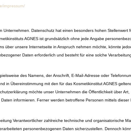
de/impressum/
em Unternehmen. Datenschutz hat einen besonders hohen Stellenwert für
etikinstituts AGNES ist grundsätzlich ohne jede Angabe personenbezo
s über unsere Internetseite in Anspruch nehmen möchte, könnte jed
enbezogener Daten erforderlich und besteht für eine solche Verarbeitun
ielsweise des Namens, der Anschrift, E-Mail-Adresse oder Telefonnumm
nd in Übereinstimmung mit den für das Kosmetikinstitut AGNES gelten
chutzerklärung möchte unser Unternehmen die Öffentlichkeit über Ar
aten informieren. Ferner werden betroffene Personen mittels dieser 
rbeitung Verantwortlicher zahlreiche technische und organisatorische
 verarbeiteten personenbezogenen Daten sicherzustellen. Dennoch kön