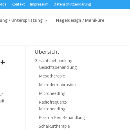
otos
Kontakt
Impressum
Datenschutzerklärung
ung / Unterspritzung
Nageldesign / Maniküre
Übersicht
++
Gesichtsbehandlung
Gesichtsbehandlung
Mesotherapie
Microdermabrasion
Microneedling
ur
aft
Radiofrequenz-
Mikroneedling
Plasma Pen Behandlung
Schälkurtherapie