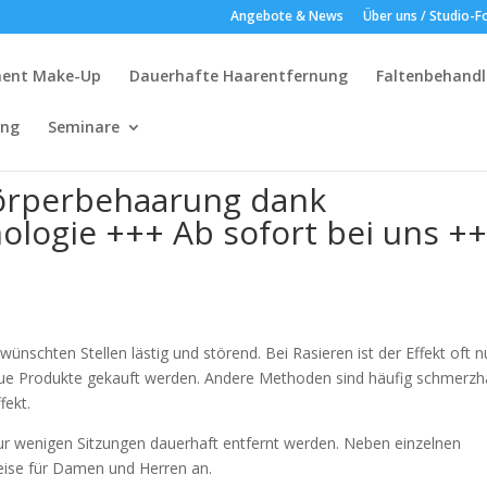
Angebote & News
Über uns / Studio-F
ent Make-Up
Dauerhafte Haarentfernung
Faltenbehandl
ing
Seminare
 Körperbehaarung dank
ologie +++ Ab sofort bei uns +
nschten Stellen lästig und störend. Bei Rasieren ist der Effekt oft n
ue Produkte gekauft werden. Andere Methoden sind häufig schmerzh
fekt.
nur wenigen Sitzungen dauerhaft entfernt werden. Neben einzelnen
reise für Damen und Herren an.