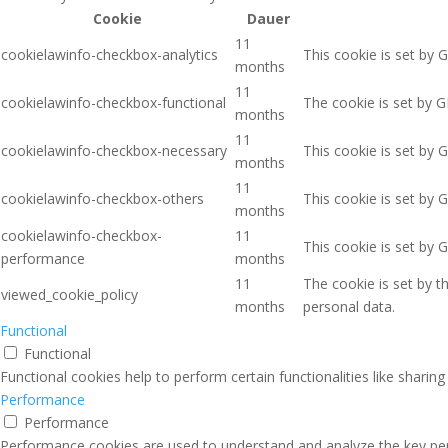
Cookie
Dauer
11
cookielawinfo-checkbox-analytics
This cookie is set by 
months
11
cookielawinfo-checkbox-functional
The cookie is set by G
months
11
cookielawinfo-checkbox-necessary
This cookie is set by 
months
11
cookielawinfo-checkbox-others
This cookie is set by 
months
cookielawinfo-checkbox-
11
This cookie is set by 
performance
months
11
The cookie is set by 
viewed_cookie_policy
months
personal data.
Functional
Functional
Functional cookies help to perform certain functionalities like sharin
Performance
Performance
Performance cookies are used to understand and analyze the key perfo