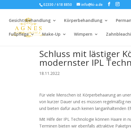
02330 / 618 8850
info@ki-a.de
Gesichtsbehandlung
Körperbehandlung
Perman
Fußpflege
Make-Up
Wimpern
Zahnbleach
Schluss mit lästiger
modernster IPL Techn
18.11.2022
Für viele Menschen ist Körperbehaarung an unerwü
von kurzer Dauer und es müssen regelmäßig ne
und bieten dafür auch keinen langanhaltenden Ef
Mit Hilfe der IPL Technologie können Haare in 
Terminen bieten wir ebenfalls attraktive Paketp