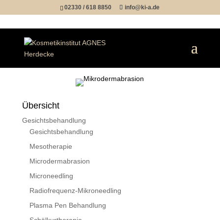
02330 / 618 8850
info@ki-a.de
Übersicht
Gesichtsbehandlung
Gesichtsbehandlung
Mesotherapie
Microdermabrasion
Microneedling
Radiofrequenz-Mikroneedling
Plasma Pen Behandlung